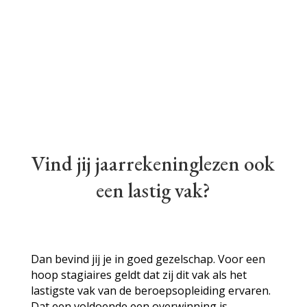
Oefenmateriaal
Je krijgt toegang tot onze DLO met honderden
vragen. Per onderwerp gerubriceerd!
Vind jij jaarrekeninglezen ook
een lastig vak?
Dan bevind jij je in goed gezelschap. Voor een
hoop stagiaires geldt dat zij dit vak als het
lastigste vak van de beroepsopleiding ervaren.
Dat een voldoende een overwinning is.