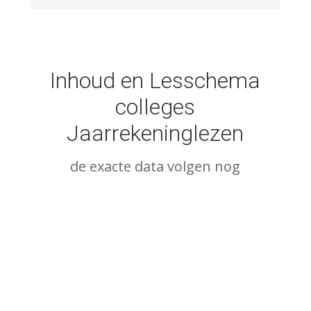
toets
Jaarrekeninglezen
Inhoud en Lesschema
Acht online colleges met bizar
colleges
veel extra oefenmateriaal!
Jaarrekeninglezen
de exacte data volgen nog