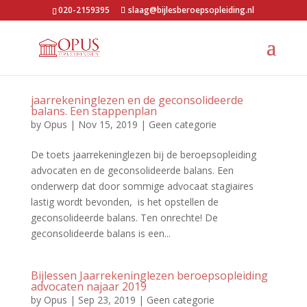
020-2159395
slaag@bijlesberoepsopleiding.nl
jaarrekeninglezen en de geconsolideerde
balans. Een stappenplan
by
Opus
|
Nov 15, 2019
|
Geen categorie
De toets jaarrekeninglezen bij de beroepsopleiding
advocaten en de geconsolideerde balans. Een
onderwerp dat door sommige advocaat stagiaires
lastig wordt bevonden, is het opstellen de
geconsolideerde balans. Ten onrechte! De
geconsolideerde balans is een...
Bijlessen Jaarrekeninglezen beroepsopleiding
advocaten najaar 2019
by
Opus
|
Sep 23, 2019
|
Geen categorie